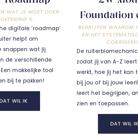
r Roadmap
2W Mot
EN WAT JE MOET DOEN
Foundation 
 OEFENING X.
BEGRIJPEN WAAROM H
che digitale ‘roadmap’
EN HET SYSTEMATIS
ruiter helpt om
CORRIGERE
e snappen wat jij
De ruiterbiomechanic
n de verschillende
zodat jij van A-Z leer
Een makkelijke tool
werkt, hoe jij het kan
en bij te pakken!
bij jou of bij jouw leer
leert het begrijpen, a
DAT WIL IK
zien en toepassen.
DAT WIL I