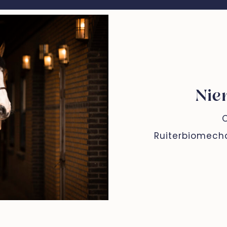
Nie
O
Ruiterbiomecha