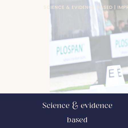
SCIENCE & EVIDENCE BASED | IM
Science & evidence
based