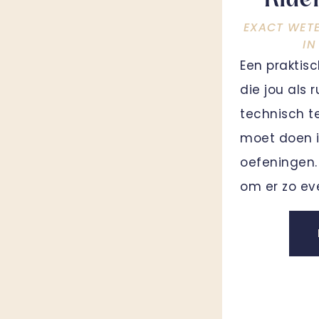
Ride
EXACT WET
IN
Een praktis
die jou als 
technisch t
moet doen i
oefeningen. 
om er zo ev