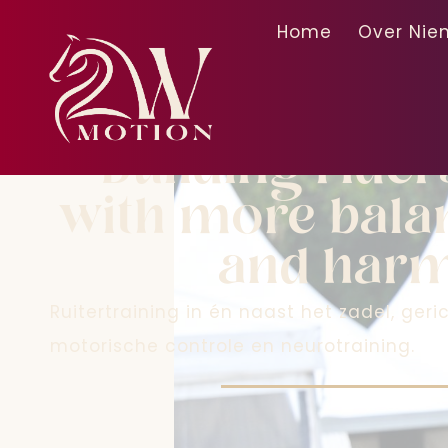
Home
Over Nie
2-way-mot
Building ride
with more balan
and har
Ruitertraining in én naast het zadel, geri
motorische controle en neurotraining.