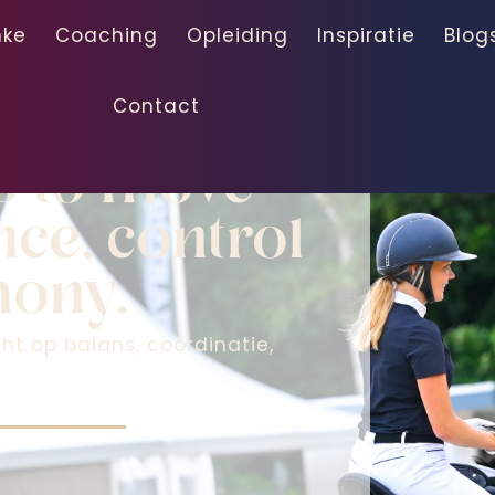
nke
Coaching
Opleiding
Inspiratie
Blog
Contact
ion
rs to move
ce, control
mony.
cht op balans, coördinatie,