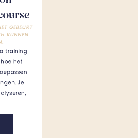
ion
course
ET GEBEURT
CH KUNNEN
N.
a training
t hoe het
 toepassen
lingen. Je
nalyseren,
K