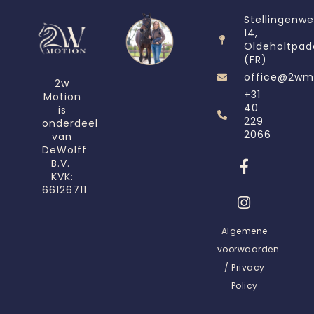
Stellingenw
14,
Oldeholtpad
(FR)
office@2wm
2w
+31
Motion
40
is
229
onderdeel
2066
van
DeWolff
B.V.
KVK:
66126711
Algemene
voorwaarden
/ Privacy
Policy