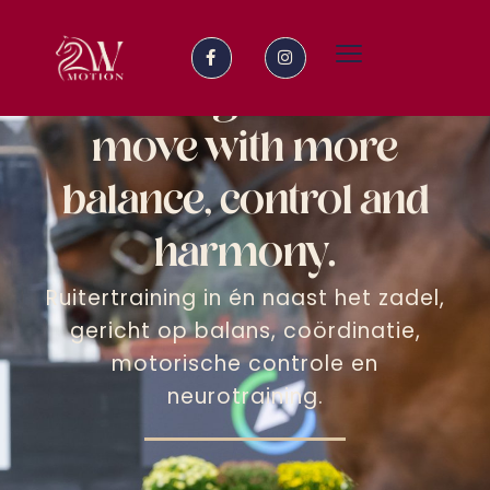
2-way-motion
Building riders to
move with more
balance, control and
harmony.
Ruitertraining in én naast het zadel,
gericht op balans, coördinatie,
motorische controle en
neurotraining.