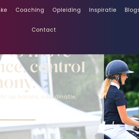
nke
Coaching
Opleiding
Inspiratie
Blog
Contact
ion
rs to move
ce, control
mony.
cht op balans, coördinatie,