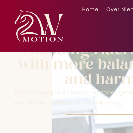
Home
Over Nie
2-way-mot
Building ride
with more balan
and har
Ruitertraining in én naast het zadel, geri
motorische controle en neurotraining.