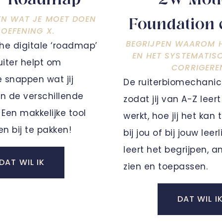
r Roadmap
2W Mot
EN WAT JE MOET DOEN
Foundation 
 OEFENING X.
BEGRIJPEN WAAROM H
che digitale ‘roadmap’
EN HET SYSTEMATIS
ruiter helpt om
CORRIGERE
e snappen wat jij
De ruiterbiomechanic
n de verschillende
zodat jij van A-Z leer
Een makkelijke tool
werkt, hoe jij het kan
en bij te pakken!
bij jou of bij jouw leer
leert het begrijpen, a
DAT WIL IK
zien en toepassen.
DAT WIL I