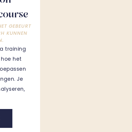
ion
course
ET GEBEURT
CH KUNNEN
N.
a training
t hoe het
 toepassen
lingen. Je
nalyseren,
K