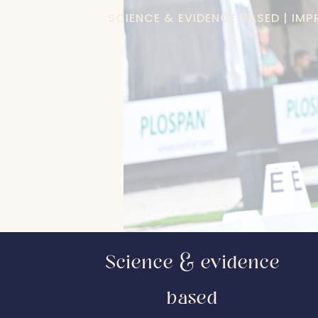
SCIENCE & EVIDENCE BASED | IM
Science & evidence
based