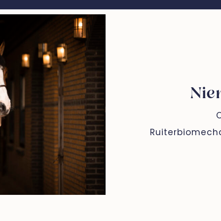
Nie
O
Ruiterbiomecha