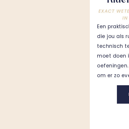
Ride
EXACT WET
IN
Een praktis
die jou als 
technisch t
moet doen i
oefeningen. 
om er zo ev