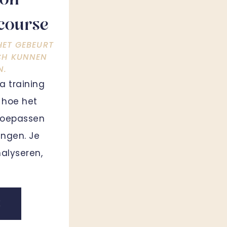
ion
course
ET GEBEURT
CH KUNNEN
N.
a training
t hoe het
 toepassen
lingen. Je
nalyseren,
K