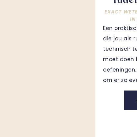
Ride
EXACT WET
IN
Een praktis
die jou als 
technisch t
moet doen i
oefeningen. 
om er zo ev