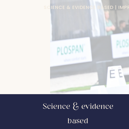
SCIENCE & EVIDENCE BASED | IM
Science & evidence
based