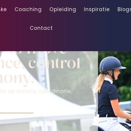
nke
Coaching
Opleiding
Inspiratie
Blog
Contact
ion
rs to move
ce, control
mony.
cht op balans, coördinatie,