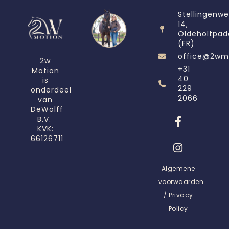
Stellingenw
14,
Oldeholtpad
(FR)
office@2wm
2w
+31
Motion
40
is
229
onderdeel
2066
van
DeWolff
B.V.
KVK:
66126711
Algemene
voorwaarden
/ Privacy
Policy