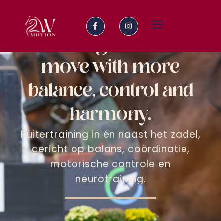
2-way-motion
Building riders to
move with more
balance, control and
harmony.
Ruitertraining in én naast het zadel,
gericht op balans, coördinatie,
motorische controle en
neurotraining.