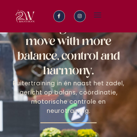
2-way-motion
Building riders to
move with more
balance, control and
harmony.
Ruitertraining in én naast het zadel,
gericht op balans, coördinatie,
motorische controle en
neurotraining.