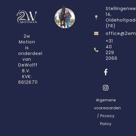
Stellingenw
14,
Oldeholtpad
(FR)
office@2wm
2w
+31
Motion
40
is
229
onderdeel
2066
van
DeWolff
B.V.
KVK:
66126711
Algemene
voorwaarden
/ Privacy
Policy