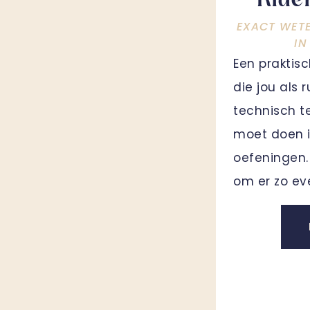
Ride
EXACT WET
IN
Een praktis
die jou als 
technisch t
moet doen i
oefeningen. 
om er zo ev