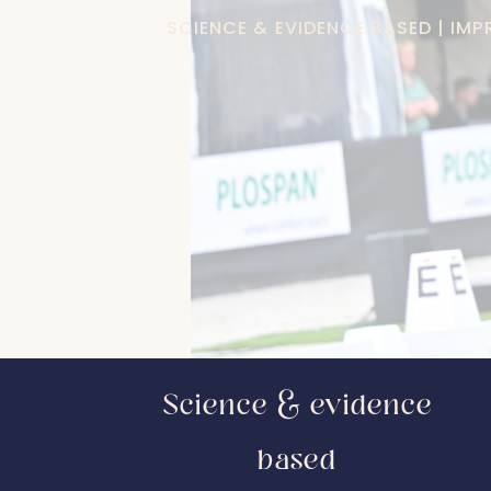
SCIENCE & EVIDENCE BASED | IM
Science & evidence
based