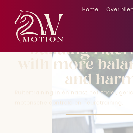
Home
Over Nie
2-way-mot
Building ride
with more balan
and har
Ruitertraining in én naast het zadel, geri
motorische controle en neurotraining.