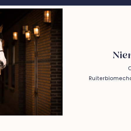
Nie
O
Ruiterbiomecha