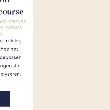
ion
course
ET GEBEURT
CH KUNNEN
N.
a training
t hoe het
 toepassen
lingen. Je
nalyseren,
K