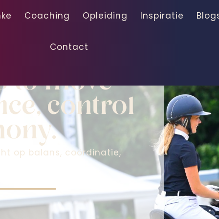
nke
Coaching
Opleiding
Inspiratie
Blog
Contact
ion
rs to move
ce, control
mony.
cht op balans, coördinatie,