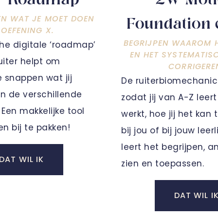
r Roadmap
2W Mot
EN WAT JE MOET DOEN
Foundation 
 OEFENING X.
BEGRIJPEN WAAROM H
che digitale ‘roadmap’
EN HET SYSTEMATIS
ruiter helpt om
CORRIGERE
e snappen wat jij
De ruiterbiomechanic
n de verschillende
zodat jij van A-Z leer
Een makkelijke tool
werkt, hoe jij het kan
en bij te pakken!
bij jou of bij jouw leer
leert het begrijpen, a
DAT WIL IK
zien en toepassen.
DAT WIL I